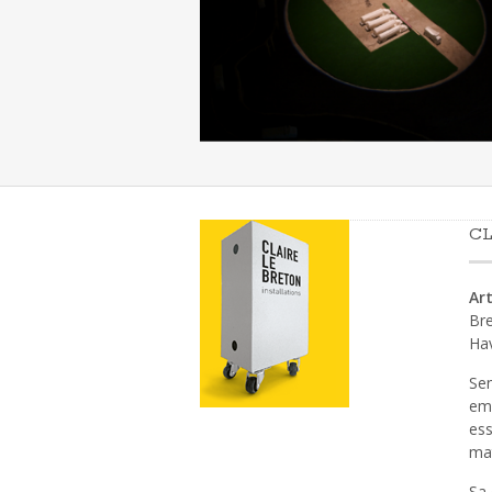
CL
Art
Bre
Ha
Sen
emp
ess
mat
Sa 