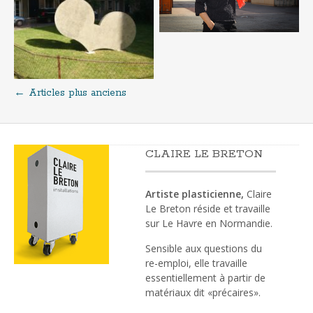
←
Articles plus anciens
Navigation
au
CLAIRE LE BRETON
sein
Artiste plasticienne,
Claire
des
Le Breton réside et travaille
sur Le Havre en Normandie.
articles
Sensible aux questions du
re-emploi, elle travaille
essentiellement à partir de
matériaux dit «précaires».