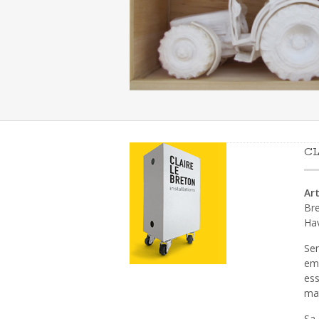
CL
Art
Bre
Ha
Sen
emp
ess
mat
Sa 