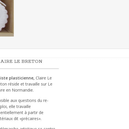
AIRE LE BRETON
iste plasticienne,
Claire Le
ton réside et travaille sur Le
vre en Normandie.
sible aux questions du re-
loi, elle travaille
entiellement à partir de
ériaux dit «précaires».
démarche artistique se centre