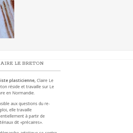
AIRE LE BRETON
iste plasticienne,
Claire Le
ton réside et travaille sur Le
vre en Normandie.
sible aux questions du re-
loi, elle travaille
entiellement à partir de
ériaux dit «précaires».
démarche artistique se centre