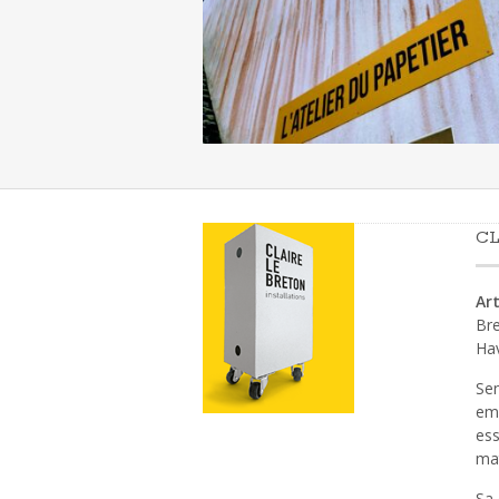
CL
Art
Bre
Ha
Sen
emp
ess
mat
Sa 