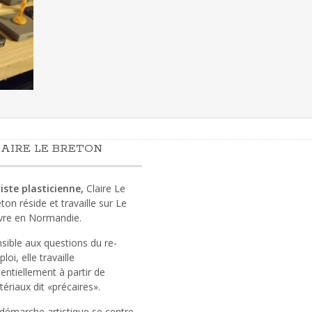
AIRE LE BRETON
iste plasticienne,
Claire Le
ton réside et travaille sur Le
vre en Normandie.
sible aux questions du re-
loi, elle travaille
entiellement à partir de
ériaux dit «précaires».
démarche artistique se centre