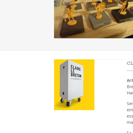
CL
Art
Bre
Ha
Sen
emp
ess
mat
Sa 