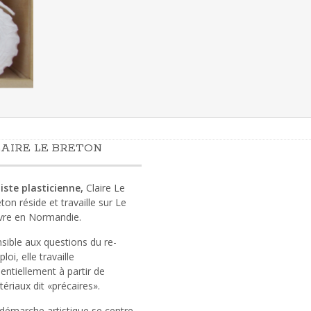
AIRE LE BRETON
iste plasticienne,
Claire Le
ton réside et travaille sur Le
vre en Normandie.
sible aux questions du re-
loi, elle travaille
entiellement à partir de
ériaux dit «précaires».
démarche artistique se centre