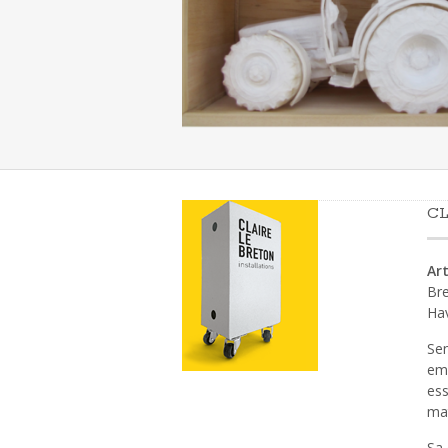
CL
Art
Bre
Ha
Sen
emp
ess
mat
Sa 