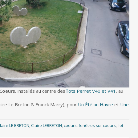
 Coeurs
, installés au centre des
îlots Perret V40 et V41
, au
aire Le Breton & Franck Marry), pour
Un Été au Havre
et
Une
laire LE BRETON
,
Claire LEBRETON
,
coeurs
,
fenêtres sur coeurs
,
ilot