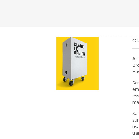
CL
Art
Bre
Ha
Sen
emp
ess
mat
Sa 
sur
usa
tra