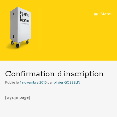
Menu
Aller
au
contenu
Confirmation d’inscription
principal
Publié le
1 novembre 2015
par
olivier GOSSELIN
[wysija_page]