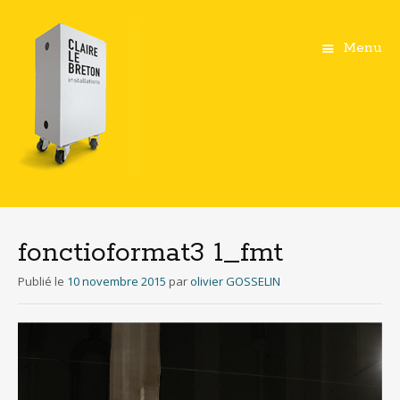
Menu
Aller
au
contenu
fonctioformat3 1_fmt
principal
Publié le
10 novembre 2015
par
olivier GOSSELIN