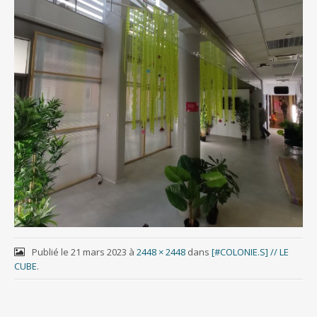
Publié le
21 mars 2023
à
2448 × 2448
dans
[#COLONIE.S] // LE
CUBE
.