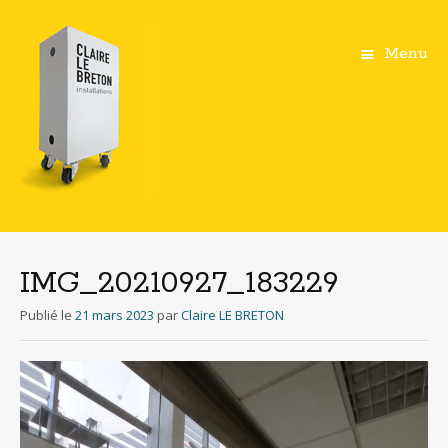
Menu
Aller
au
contenu
IMG_20210927_183229
principal
Publié le
21 mars 2023
par
Claire LE BRETON