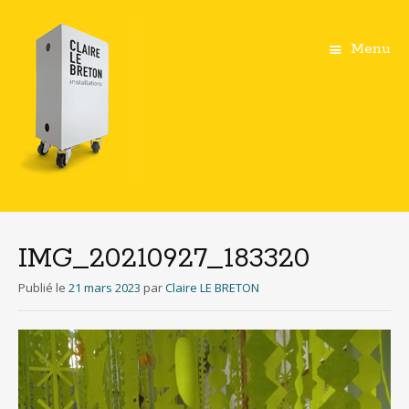
Menu
Aller
au
contenu
IMG_20210927_183320
principal
Publié le
21 mars 2023
par
Claire LE BRETON