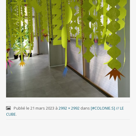
Publié le
21 mars 2023
à
2992 × 2992
dans
[#COLONIE.S] // LE
CUBE
.