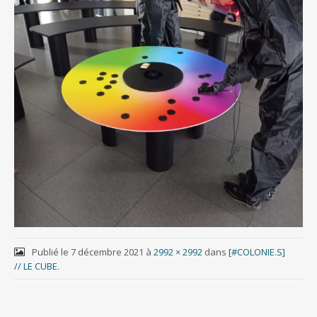
Publié le
7 décembre 2021
à
2992 × 2992
dans
[#COLONIE.S]
// LE CUBE
.