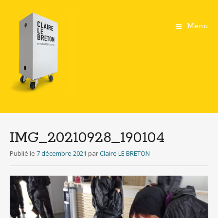
Menu
Aller
au
contenu
IMG_20210928_190104
principal
Publié le
7 décembre 2021
par
Claire LE BRETON