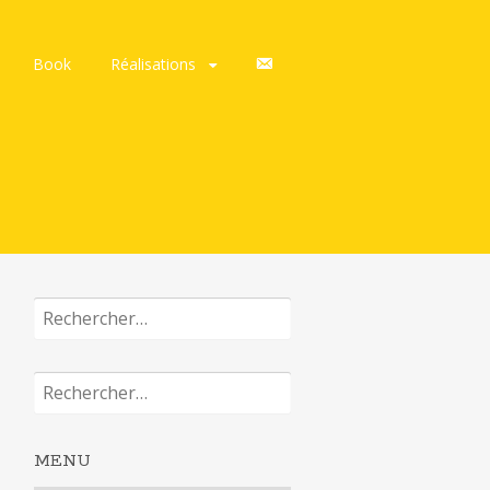
C
Book
Réalisations
o
n
t
a
c
t
s
Rechercher :
Rechercher :
MENU