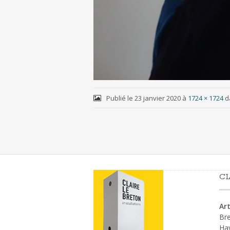
Publié le
23 janvier 2020
à
1724 × 1724
d
CL
Art
Bre
Ha