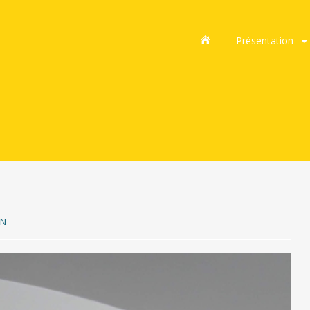
A
Aller
Présentation
c
au
c
contenu
u
principal
e
i
l
ON