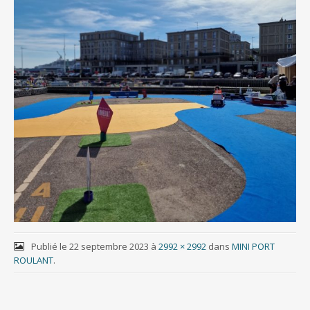
Publié le
22 septembre 2023
à
2992 × 2992
dans
MINI PORT
ROULANT
.