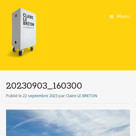
Menu
Aller
au
contenu
20230903_160300
principal
Publié le
22 septembre 2023
par
Claire LE BRETON