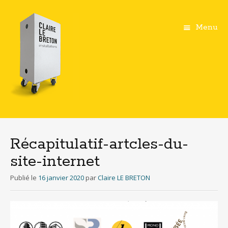
Menu
Aller
au
contenu
Récapitulatif-artcles-du-
principal
site-internet
Publié le
16 janvier 2020
par
Claire LE BRETON