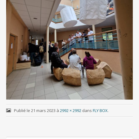
Publié le
21 mars 2023
à
2992 × 2992
dans
FLY BOX
.