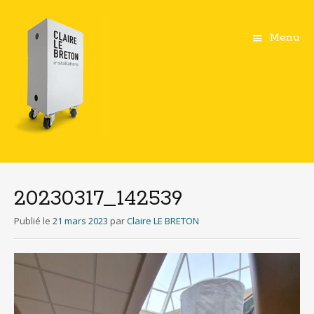
Menu
Aller
au
contenu
20230317_142539
principal
Publié le
21 mars 2023
par
Claire LE BRETON