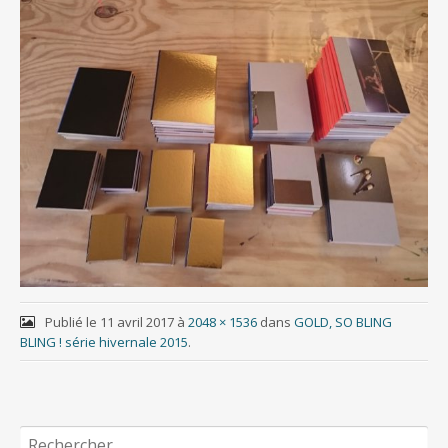
Publié le
11 avril 2017
à
2048 × 1536
dans
GOLD, SO BLING
BLING ! série hivernale 2015
.
Rechercher :