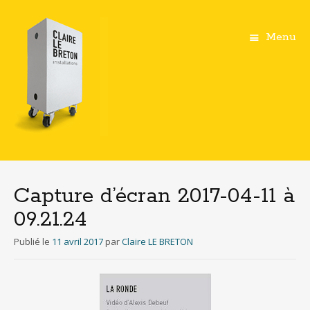
Menu
Aller
au
contenu
Capture d’écran 2017-04-11 à
principal
09.21.24
Publié le
11 avril 2017
par
Claire LE BRETON