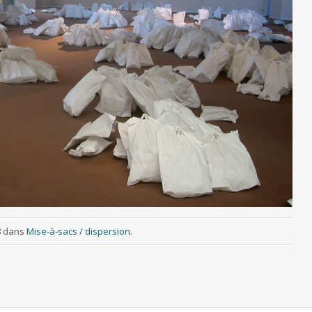
8
dans
Mise-à-sacs / dispersion
.