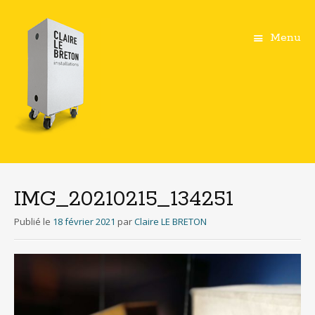
Menu
Aller
au
contenu
IMG_20210215_134251
principal
Publié le
18 février 2021
par
Claire LE BRETON