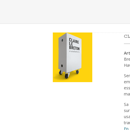
CL
Art
Bre
Ha
Sen
emp
ess
mat
Sa 
sur
usa
tra
En 