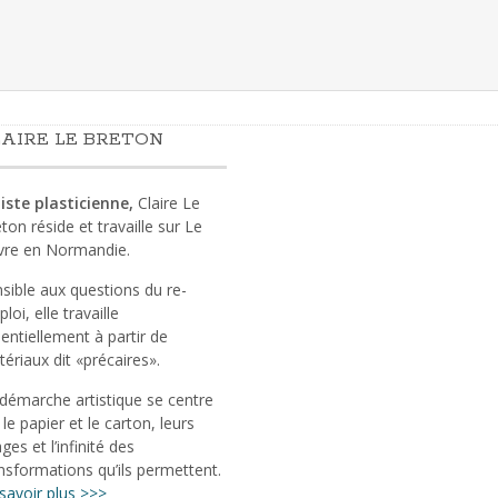
AIRE LE BRETON
iste plasticienne,
Claire Le
ton réside et travaille sur Le
vre en Normandie.
sible aux questions du re-
loi, elle travaille
entiellement à partir de
ériaux dit «précaires».
démarche artistique se centre
 le papier et le carton, leurs
ges et l’infinité des
nsformations qu’ils permettent.
savoir plus >>>