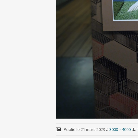
Publié le
21 mars 2023
à
3000 × 4000
da