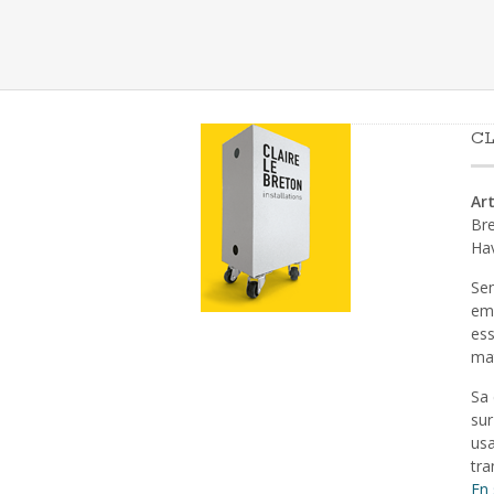
CL
Art
Bre
Ha
Sen
emp
ess
mat
Sa 
sur
usa
tra
En 