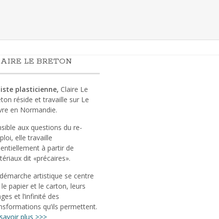
AIRE LE BRETON
iste plasticienne,
Claire Le
ton réside et travaille sur Le
vre en Normandie.
sible aux questions du re-
loi, elle travaille
entiellement à partir de
ériaux dit «précaires».
démarche artistique se centre
 le papier et le carton, leurs
ges et l’infinité des
nsformations qu’ils permettent.
savoir plus >>>