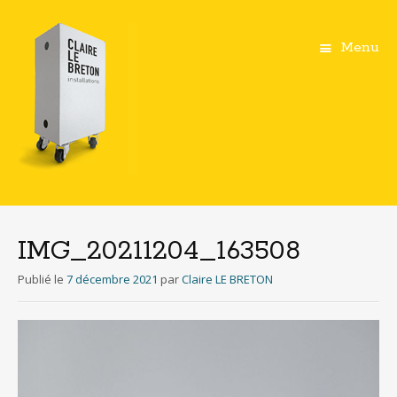
Menu
Aller
au
contenu
IMG_20211204_163508
principal
Publié le
7 décembre 2021
par
Claire LE BRETON