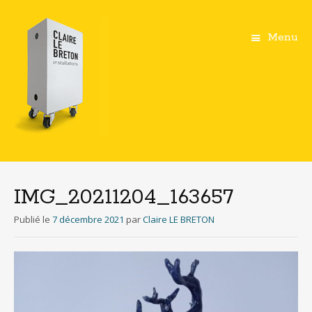
Menu
Aller
au
contenu
IMG_20211204_163657
principal
Publié le
7 décembre 2021
par
Claire LE BRETON