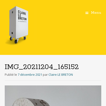
Menu
Aller
au
contenu
IMG_20211204_165152
principal
Publié le
7 décembre 2021
par
Claire LE BRETON