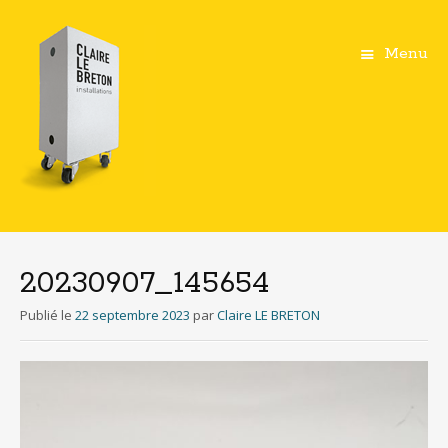
Menu
Aller
au
contenu
20230907_145654
principal
Publié le
22 septembre 2023
par
Claire LE BRETON