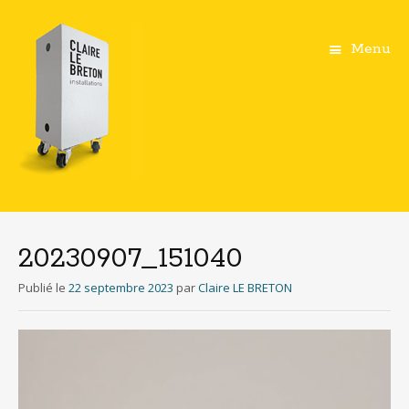
Menu
Aller
au
contenu
20230907_151040
principal
Publié le
22 septembre 2023
par
Claire LE BRETON