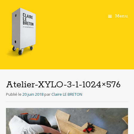
Menu
Aller
au
contenu
Atelier-XYLO-3-1-1024×576
principal
Publié le
20 juin 2018
par
Claire LE BRETON