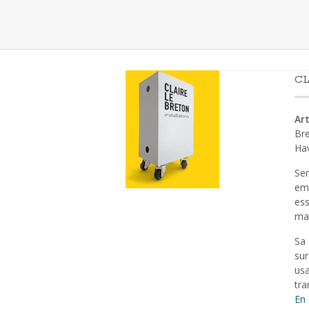
CL
Art
Bre
Ha
Sen
emp
ess
mat
Sa 
sur
usa
tra
En 