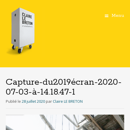
Menu
Aller
au
contenu
Capture-du2019écran-2020-
principal
07-03-à-14.18.47-1
Publié le
28 juillet 2020
par
Claire LE BRETON