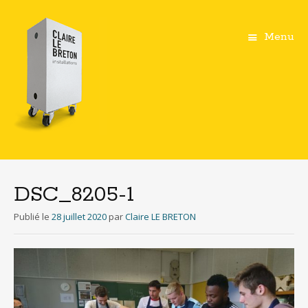
Menu
Aller
au
contenu
DSC_8205-1
principal
Publié le
28 juillet 2020
par
Claire LE BRETON