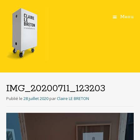
Menu
Aller
au
contenu
IMG_20200711_123203
principal
Publié le
28 juillet 2020
par
Claire LE BRETON