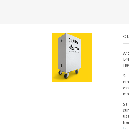
CL
Art
Bre
Ha
Sen
emp
ess
mat
Sa 
sur
usa
tra
En 