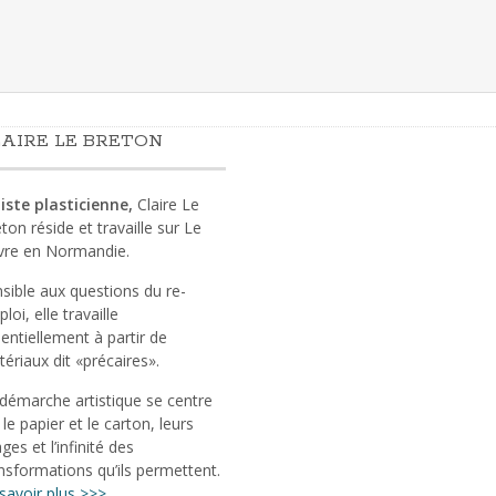
AIRE LE BRETON
iste plasticienne,
Claire Le
ton réside et travaille sur Le
vre en Normandie.
sible aux questions du re-
loi, elle travaille
entiellement à partir de
ériaux dit «précaires».
démarche artistique se centre
 le papier et le carton, leurs
ges et l’infinité des
nsformations qu’ils permettent.
savoir plus >>>