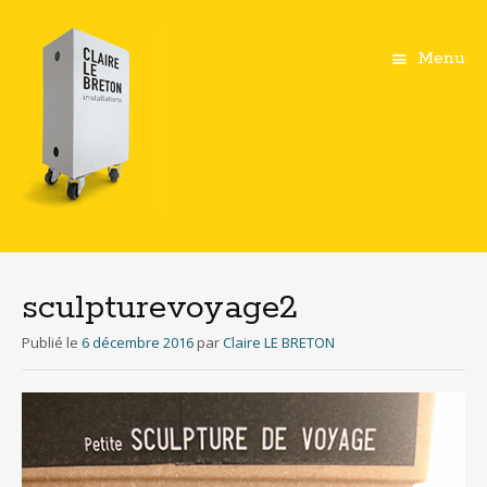
Menu
Aller
au
contenu
sculpturevoyage2
principal
Publié le
6 décembre 2016
par
Claire LE BRETON