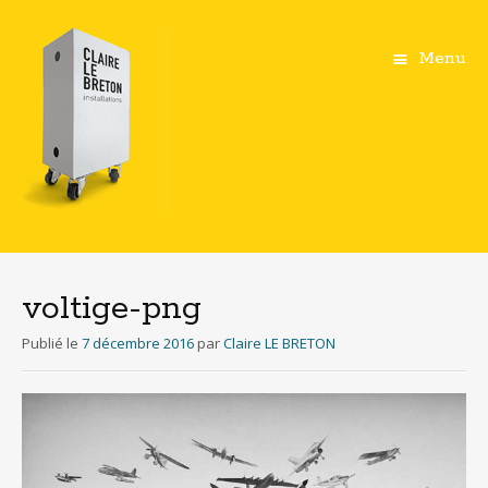
Menu
Aller
au
contenu
voltige-png
principal
Publié le
7 décembre 2016
par
Claire LE BRETON