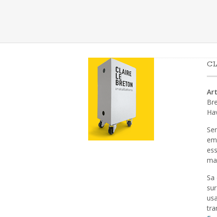
CL
Art
Bre
Ha
Sen
emp
ess
mat
Sa 
sur
usa
tra