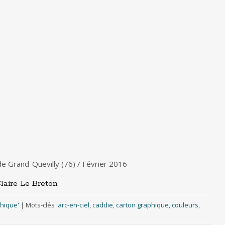
de Grand-Quevilly (76) / Février 2016
laire Le Breton
phique'
|
Mots-clés :
arc-en-ciel
,
caddie
,
carton graphique
,
couleurs
,