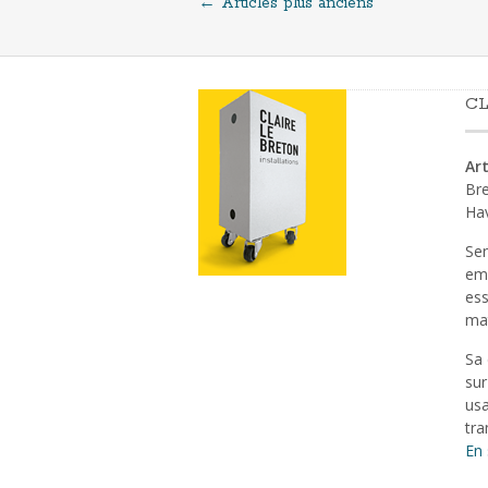
←
Articles plus anciens
Navigation
au
CL
sein
Art
des
Bre
Ha
articles
Sen
emp
ess
mat
Sa 
sur
usa
tra
En 