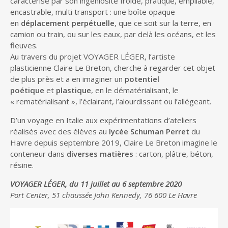
caractérise par son ingéniosité froide, pratique, empilable,
encastrable, multi transport : une boîte opaque
en
déplacement perpétuelle
, que ce soit sur la terre, en
camion ou train, ou sur les eaux, par delà les océans, et les
fleuves.
Au travers du projet VOYAGER LÉGER, l’artiste
plasticienne Claire Le Breton, cherche à regarder cet objet
de plus près et a en imaginer un
potentiel
poétique
et
plastique
, en le dématérialisant, le
« rematérialisant », l’éclairant, l’alourdissant ou l’allégeant.
D’un voyage en Italie aux expérimentations d’ateliers
réalisés avec des élèves au
lycée Schuman Perret
du
Havre depuis septembre 2019, Claire Le Breton imagine le
conteneur dans
diverses matières
: carton, plâtre, béton,
résine.
VOYAGER LÉGER, du 11 juillet au 6 septembre
2020
Port Center, 51 chaussée John Kennedy, 76 600 Le Havre