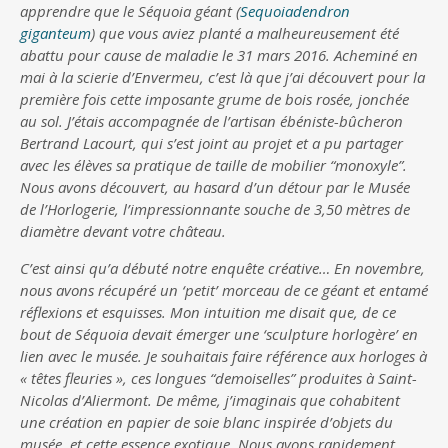
apprendre que le Séquoia géant (
Sequoiadendron
giganteum
) que vous aviez planté a malheureusement été
abattu pour cause de maladie le 31 mars 2016. Acheminé en
mai à la scierie d’Envermeu, c’est là que j’ai découvert pour la
première fois cette imposante grume de bois rosée, jonchée
au sol. J’étais accompagnée de l’artisan ébéniste-bûcheron
Bertrand Lacourt, qui s’est joint au projet et a pu partager
avec les élèves sa pratique de taille de mobilier “monoxyle”.
Nous avons découvert, au hasard d’un détour par le Musée
de l’Horlogerie, l’impressionnante souche de 3,50 mètres de
diamètre devant votre château.
C’est ainsi qu’a débuté notre enquête créative… En novembre,
nous avons récupéré un ‘petit’ morceau de ce géant et entamé
réflexions et esquisses. Mon intuition me disait que, de ce
bout de Séquoia devait émerger une ‘sculpture horlogère’ en
lien avec le musée. Je souhaitais faire référence aux horloges à
« têtes fleuries », ces longues “demoiselles” produites à Saint-
Nicolas d’Aliermont. De même, j’imaginais que cohabitent
une création en papier de soie blanc inspirée d’objets du
musée, et cette essence exotique. Nous avons rapidement