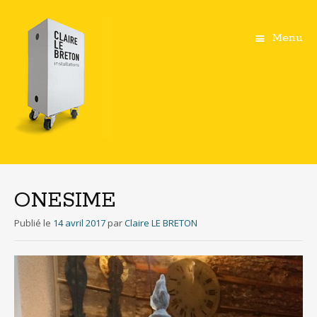
Menu
Aller
au
contenu
ONESIME
principal
Publié le
14 avril 2017
par
Claire LE BRETON