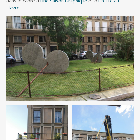
dans le cadre d’
Une Saison Graphique
et d’
Un Été au
Havre
.