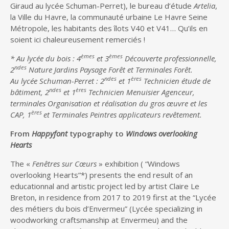
Giraud au lycée Schuman-Perret), le bureau d’étude
Artelia
,
la Ville du Havre, la communauté urbaine Le Havre Seine
Métropole, les habitants des îlots V40 et V41… Qu’ils en
soient ici chaleureusement remerciés !
èmes
èmes
* Au lycée du bois : 4
et 3
Découverte professionnelle,
ndes
2
Nature Jardins Paysage Forêt et Terminales Forêt.
ndes
ères
Au lycée Schuman-Perret : 2
et 1
Technicien étude de
ndes
ères
bâtiment, 2
et 1
Technicien Menuisier Agenceur,
terminales Organisation et réalisation du gros œuvre et les
ères
CAP, 1
et Terminales Peintres applicateurs revêtement.
From
Happyfont
typography to
Windows overlooking
Hearts
The «
Fenêtres sur Cœurs
» exhibition ( “Windows
overlooking Hearts”*) presents the end result of an
educationnal and artistic project led by artist Claire Le
Breton, in residence from 2017 to 2019 first at the “Lycée
des métiers du bois d’Envermeu” (Lycée specializing in
woodworking craftsmanship at Envermeu) and the