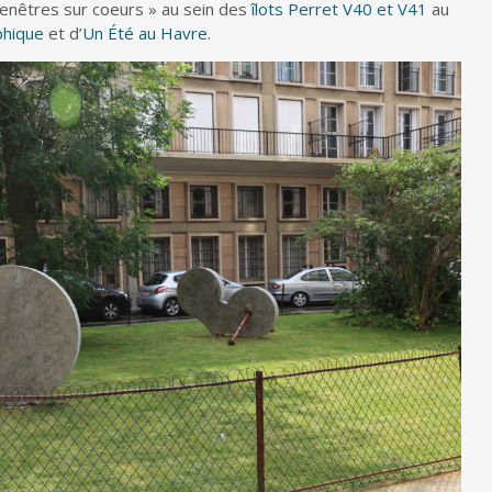
enêtres sur coeurs » au sein des
îlots Perret V40 et V41
au
phique
et d’
Un Été au Havre
.